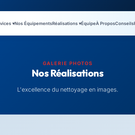
vices ▾
Nos Équipements
Réalisations ▾
Équipe
À Propos
Conseils
GALERIE PHOTOS
Nos Réalisations
L'excellence du nettoyage en images.